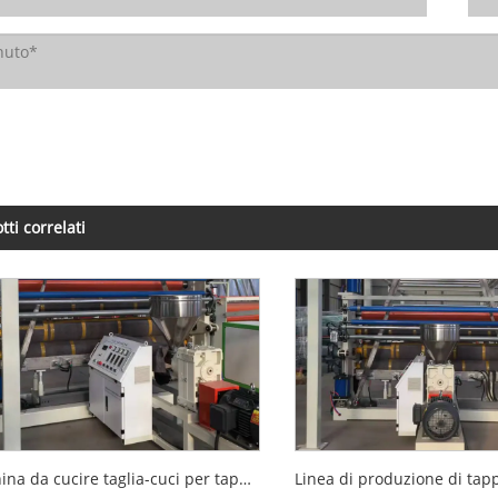
tti correlati
Macchina da cucire taglia-cuci per tappetini per auto