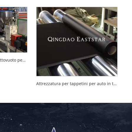
Macchina per formatura sottovuoto per tappetini per auto 3D
Attrezzatura per tappetini per auto in tessuto non tessuto in moquette composita TPE