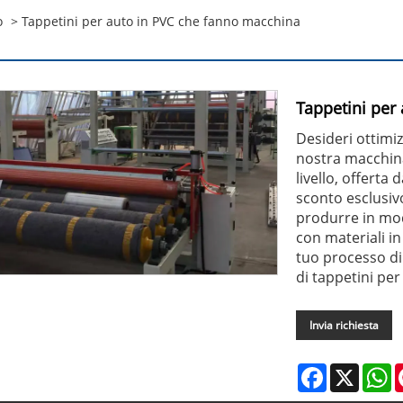
o
> Tappetini per auto in PVC che fanno macchina
Tappetini per
Desideri ottimi
nostra macchina
livello, offerta
sconto esclusiv
produrre in modo
con materiali i
tuo processo di
di tappetini per
Invia richiesta
Facebook
X
W