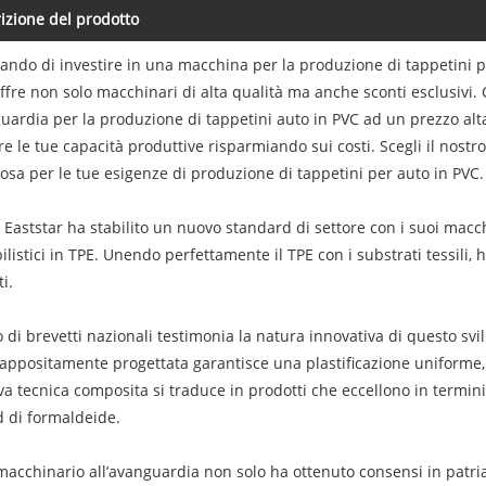
izione del prodotto
cando di investire in una macchina per la produzione di tappetini pe
offre non solo macchinari di alta qualità ma anche sconti esclusivi. 
guardia per la produzione di tappetini auto in PVC ad un prezzo a
re le tue capacità produttive risparmiando sui costi. Scegli il nos
osa per le tue esigenze di produzione di tappetini per auto in PVC.
Eaststar ha stabilito un nuovo standard di settore con i suoi macch
listici in TPE. Unendo perfettamente il TPE con i substrati tessili, 
i.
cio di brevetti nazionali testimonia la natura innovativa di questo sv
 appositamente progettata garantisce una plastificazione uniforme,
iva tecnica composita si traduce in prodotti che eccellono in termini 
 di formaldeide.
acchinario all’avanguardia non solo ha ottenuto consensi in patria