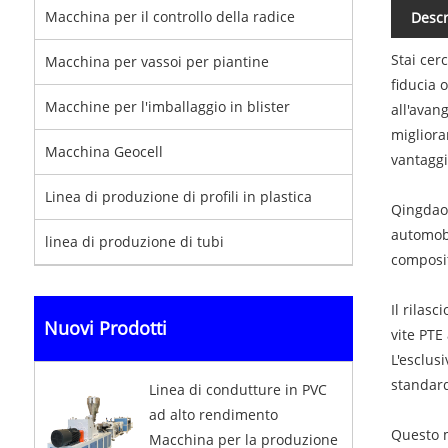
Macchina per il controllo della radice
Descr
Stai cer
Macchina per vassoi per piantine
fiducia 
Macchine per l'imballaggio in blister
all'avan
migliora
Macchina Geocell
vantaggi
Linea di produzione di profili in plastica
Qingdao 
automobi
linea di produzione di tubi
composit
Il rilas
Nuovi Prodotti
vite PTE
L'esclus
standard
Linea di condutture in PVC
ad alto rendimento
Questo m
Macchina per la produzione